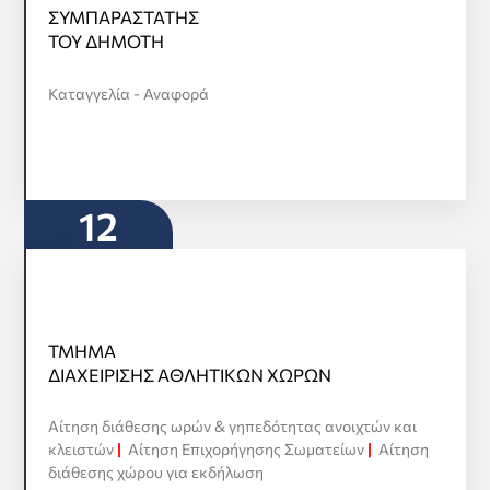
ΣΥΜΠΑΡΑΣΤΑΤΗΣ
ΣΥΜΠΑΡΑΣΤΑΤΗΣ
ΤΟΥ ΔΗΜΟΤΗ
ΤΟΥ ΔΗΜΟΤΗ
Προβολή όλων
Καταγγελία - Αναφορά
12
ΤΜΗΜΑ
ΤΜΗΜΑ
ΔΙΑΧΕΙΡΙΣΗΣ ΑΘΛΗΤΙΚΩΝ ΧΩΡΩΝ
ΔΙΑΧΕΙΡΙΣΗΣ ΑΘΛΗΤΙΚΩΝ ΧΩΡΩΝ
Αίτηση διάθεσης ωρών & γηπεδότητας ανοιχτών και
Προβολή όλων
κλειστών
|
Αίτηση Επιχορήγησης Σωματείων
|
Αίτηση
διάθεσης χώρου για εκδήλωση