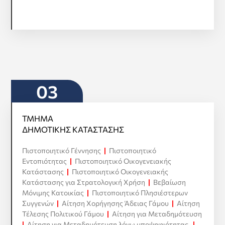
03
ΤΜΗΜΑ
ΔΗΜΟΤΙΚΗΣ ΚΑΤΑΣΤΑΣΗΣ
Πιστοποιητικό Γέννησης
|
Πιστοποιητικό
ΤΜΗΜΑ
Εντοπιότητας
|
Πιστοποιητικό Οικογενειακής
ΔΗΜΟΤΙΚΗΣ ΚΑΤΑΣΤΑΣΗΣ
Κατάστασης
|
Πιστοποιητικό Οικογενειακής
Κατάστασης για Στρατολογική Χρήση
|
Βεβαίωση
Προβολή όλων
Μόνιμης Κατοικίας
|
Πιστοποιητικό Πλησιέστερων
Συγγενών
|
Αίτηση Χορήγησης Άδειας Γάμου
|
Αίτηση
Τέλεσης Πολιτικού Γάμου
|
Αίτηση για Μεταδημότευση
|
Αίτηση για Μεταδημότευση λόγω υποψηφιότητας
|